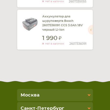
2607335055
Нет в наличии
Аккумулятор для
шуруповерта Bosch
2607336091 CCS 3.0Ah 18V
черный Li-Ion
1 990
2607336091
Нет в наличии
Москва
Санкт-Петербург