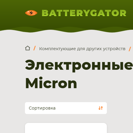
Комплектующие для других устройств
КОМПЛЕКТ
Искатор по
артикулу
, запчасти или модели ноут
Электронные
НОУТБУКА
ПЛАНШЕТА
СМАРТФОН
Micron
Сортировка