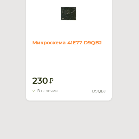
Микросхема 41E77 D9QBJ
230
В наличии
D9QBJ