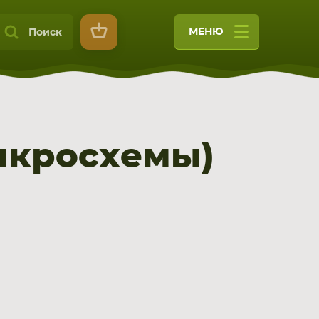
МЕНЮ
Поиск
икросхемы)
9