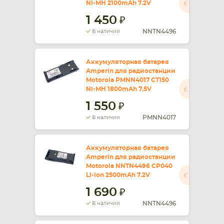
Ni-MH 2100mAh 7.2V
1 450
СМАРТФОНА
КОМПЛЕКТУЮЩИЕ
NNTN4496
В наличии
Аккумуляторная батарея
Amperin для радиостанции
Motorola PMNN4017 CT150
Ni-MH 1800mAh 7.5V
1 550
PMNN4017
В наличии
Аккумуляторная батарея
Amperin для радиостанции
Motorola NNTN4496 CP040
Li-ion 2500mAh 7.2V
1 690
NNTN4496
В наличии