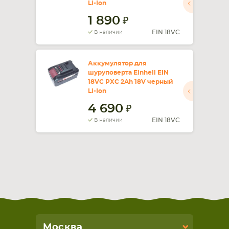
Li-Ion
1 890
СМАРТФОНА
КОМПЛЕКТУЮЩИЕ
EIN 18VC
В наличии
Аккумулятор для
шуруповерта Einhell EIN
18VC PXC 2Ah 18V черный
Li-Ion
4 690
EIN 18VC
В наличии
Москва