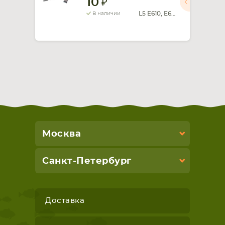
10
L5 E610, E612, E615
В наличии
СМАРТФОНА
КОМПЛЕКТУЮЩИЕ
Москва
Санкт-Петербург
Доставка