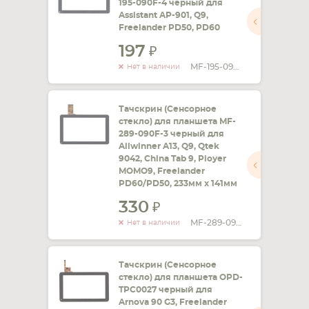
195-090F-4 черный для
Assistant AP-901, Q9,
Freelander PD50, PD60
197
MF-195-090F-4
Нет в наличии
Тачскрин (Сенсорное
стекло) для планшета MF-
289-090F-3 черный для
Allwinner A13, Q9, Qtek
9042, China Tab 9, Ployer
MOMO9, Freelander
PD60/PD50, 233мм x 141мм
330
MF-289-090F-3
Нет в наличии
Тачскрин (Сенсорное
стекло) для планшета OPD-
TPC0027 черный для
Arnova 90 G3, Freelander