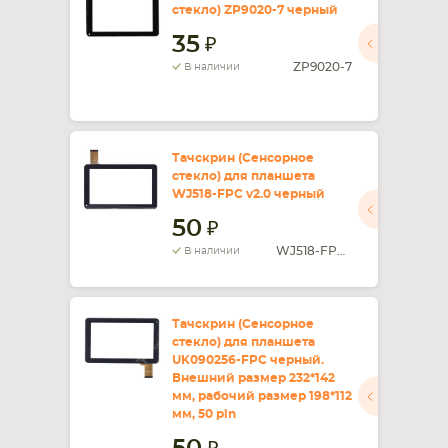
стекло) ZP9020-7 черный
СМАРТФОНА
КОМПЛЕКТУЮЩИЕ
35
ZP9020-7
В наличии
Тачскрин (Сенсорное
стекло) для планшета
WJ518-FPC v2.0 черный
50
WJ518-FPC v2.0
В наличии
Тачскрин (Сенсорное
стекло) для планшета
UK090256-FPC черный.
Внешний размер 232*142
мм, рабочий размер 198*112
мм, 50 pin