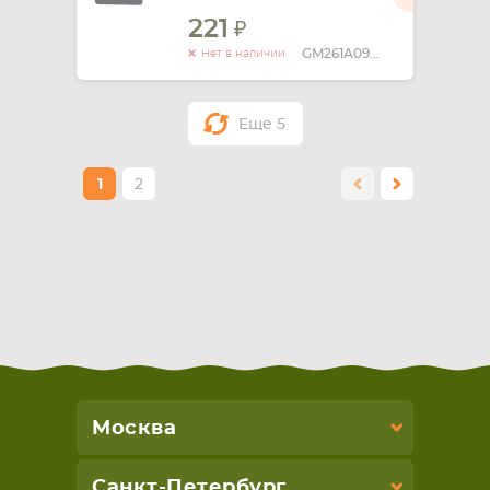
221
GM261A090G-1
Нет в наличии
Еще
5
1
2
Москва
Санкт-Петербург