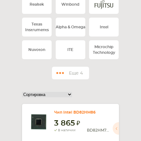
Realtek
Winbond
СМАРТФОНА
КОМПЛЕКТУЮЩИЕ
Texas
Alpha & Omega
Intel
Instruments
Microchip
Nuvoton
ITE
Technology
Еще
4
Чип Intel BD82HM86
3 865
BD82HM77 SLJ8C
В наличии