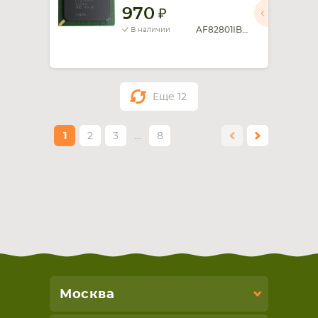
970
AF82801IBM SLB8Q
В наличии
Еще
12
1
2
3
…
8
Москва