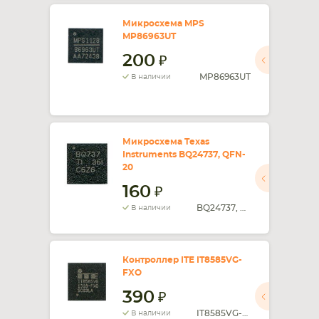
Микросхема MPS
MP86963UT
200
MP86963UT
В наличии
Микросхема Texas
Instruments BQ24737, QFN-
20
160
BQ24737, QFN-20
В наличии
Контроллер ITE IT8585VG-
FXO
390
IT8585VG-FXO
В наличии