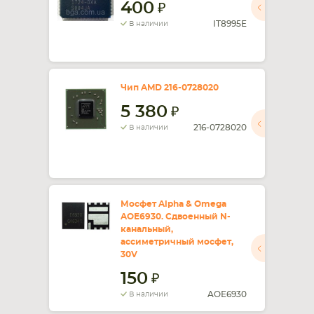
400
IT8995E
В наличии
Чип AMD 216-0728020
5 380
216-0728020
В наличии
Мосфет Alpha & Omega
AOE6930. Сдвоенный N-
канальный,
ассиметричный мосфет,
30V
150
AOE6930
В наличии