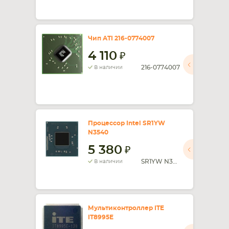
Чип ATI 216-0774007
4 110
216-0774007
В наличии
Процессор Intel SR1YW
N3540
5 380
SR1YW N3540
В наличии
Мультиконтроллер ITE
IT8995E