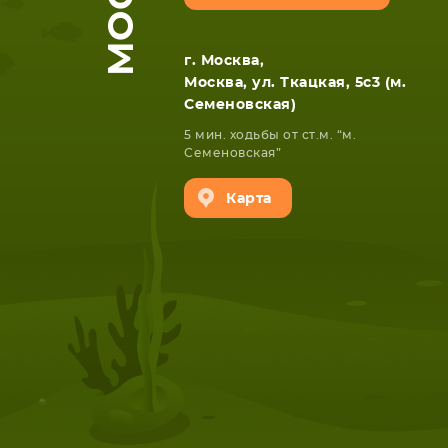
г. Москва,
Москва, ул. Ткацкая, 5с3 (м.
Семеновская)
5 мин. ходьбы от ст.м. “м.
Семеновская”
Карта
НОУТБУКА
ПЛАНШ