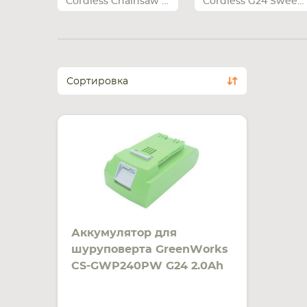
Cordless Chainsaw 20362
Cordless G24 Sweeper
Сортировка
Аккумулятор для
шуруповерта GreenWorks
CS-GWP240PW G24 2.0Ah
24V зеленый Li-ion