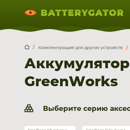
Комплектующие для других устройств
КОМПЛЕКТ
Искатор по
артикулу
, запчасти или модели ноут
Аккумулятор
НОУТБУКА
ПЛАНШЕТА
СМАРТФОН
GreenWorks
Выберите серию аксес