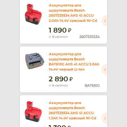
Аккумулятор для
шуруповерта Bosch
СМАРТФОНА
КОМПЛЕКТУЮЩИЕ
2607335534 AHS 41 ACCU
2.0Ah 14.4V красный Ni-Cd
1 890
2607335534
В наличии
Аккумулятор для
шуруповерта Bosch
BAT610G AHS 41 ACCU 3.0Ah
14.4V черный Li-Ion
2 890
BAT610G
В наличии
Аккумулятор для
шуруповерта Bosch
2607335534 AHS 41 ACCU
1.3Ah 14.4V красный Ni-Cd