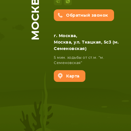
МОСКВА
Обратный звонок
г. Москва,
Москва, ул. Ткацкая, 5с3 (м.
Семеновская)
5 мин. ходьбы от ст.м. “м.
Семеновская”
Карта
НОУТБУКА
ПЛАНШ