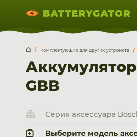
Комплектующие для других устройств
КОМПЛЕКТ
Искатор по
артикулу
, запчасти или модели ноут
Аккумулятор
НОУТБУКА
ПЛАНШЕТА
СМАРТФОН
GBB
Серия аксессуара Bos
Выберите модель аксе