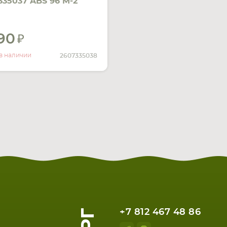
335037 ABS 96 M-2
h 9.6V черный Ni-Cd
690
УВЕДОМИТЬ
О НАЛИЧИИ
в наличии
2607335038
+7 812 467 48 86