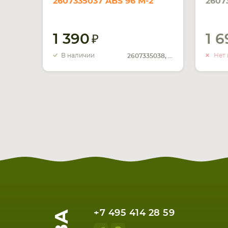
2607335037 ABS 96 M-2
2607
1.3Ah 9.6V черный Ni-Cd
2.6A
1 390
1 
В наличии
Нет 
2607335038, 2607336
+7 495 414 28 59