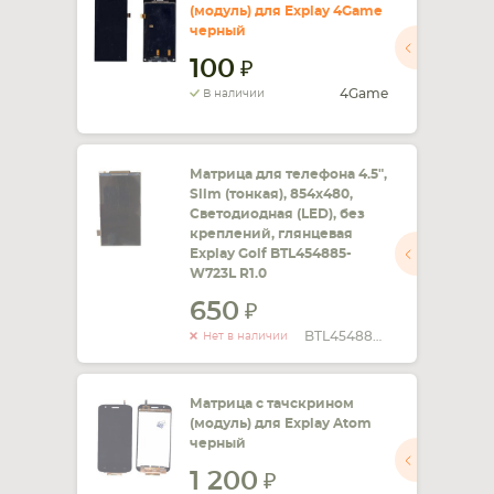
(модуль) для Explay 4Game
черный
СМАРТФОНА
КОМПЛЕКТУЮЩИЕ
100
4Game
В наличии
Матрица для телефона 4.5",
Slim (тонкая), 854х480,
Светодиодная (LED), без
креплений, глянцевая
Explay Golf BTL454885-
W723L R1.0
650
BTL454885-W723L R1.0
Нет в наличии
Матрица с тачскрином
(модуль) для Explay Atom
черный
1 200