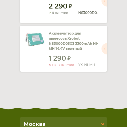
2 290
СМАРТФОНА
КОМПЛЕКТУЮЩИЕ
NS3000D03X3
В наличии
Аккумулятор для
пылесоса Xrobot
NS3000D03X3 3300mAh Ni-
MH 14.4V зеленый
1 290
YX-Ni-MH-022144
Нет в наличии
Москва