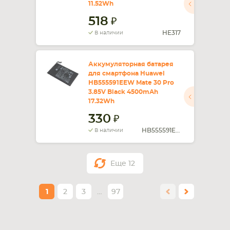
11.52Wh
518
HE317
В наличии
Аккумуляторная батарея
для смартфона Huawei
HB555591EEW Mate 30 Pro
3.85V Black 4500mAh
17.32Wh
330
HB555591EEW
В наличии
Еще
12
1
2
3
…
97