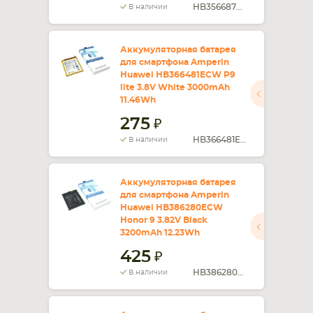
HB356687ECW
В наличии
Аккумуляторная батарея
для смартфона Amperin
Huawei HB366481ECW P9
lite 3.8V White 3000mAh
11.46Wh
275
HB366481ECW
В наличии
Аккумуляторная батарея
для смартфона Amperin
Huawei HB386280ECW
Honor 9 3.82V Black
3200mAh 12.23Wh
425
HB386280ECW
В наличии