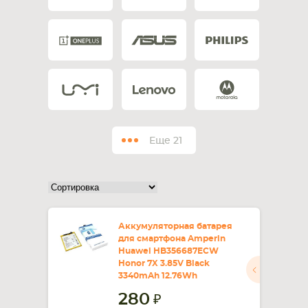
СМАРТФОНА
КОМПЛЕКТУЮЩИЕ
Еще
21
Аккумуляторная батарея
для смартфона Amperin
Huawei HB356687ECW
Honor 7X 3.85V Black
3340mAh 12.76Wh
280