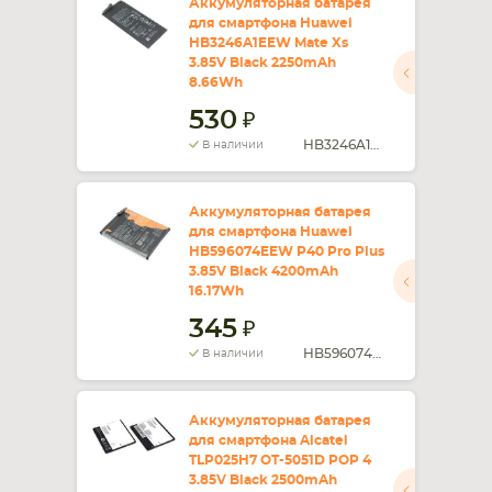
Аккумуляторная батарея
для смартфона Huawei
HB3246A1EEW Mate Xs
3.85V Black 2250mAh
8.66Wh
530
HB3246A1EEW
В наличии
Аккумуляторная батарея
для смартфона Huawei
HB596074EEW P40 Pro Plus
3.85V Black 4200mAh
16.17Wh
345
HB596074EEW
В наличии
Аккумуляторная батарея
для смартфона Alcatel
TLP025H7 OT-5051D POP 4
3.85V Black 2500mAh