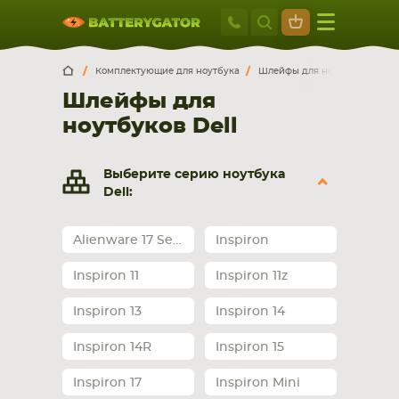
Москва
+7 495 414 2
Искатор по
артикулу
, запчасти или модели ноутбука,
Москва
Санкт-Петербург
Комплектующие для ноутбука
Шлейфы для ноутбуков
De
смартфона, планшета
Шлейфы для
г. Москва, ул. Ткацкая, 5с3 (м. Семеновская)
ноутбуков Dell
5 мин. ходьбы от ст.м. “Семеновская”
+7 495 414 28 59
Выберите серию ноутбука
Обратный звонок
Dell:
Пн-Вс:
Alienware 17 Series
Inspiron
9:00-21:00
Inspiron 11
Inspiron 11z
НОУТБУКА
ПЛАНШЕТА
Inspiron 13
Inspiron 14
Inspiron 14R
Inspiron 15
Inspiron 17
Inspiron Mini