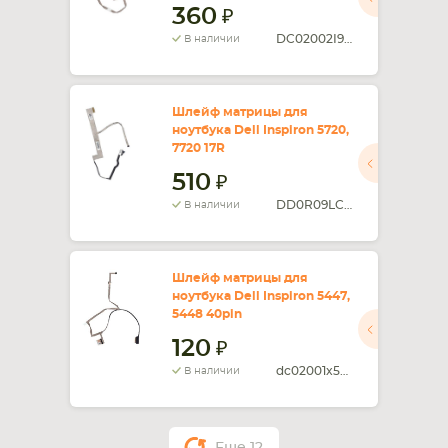
360
DC02002I900
В наличии
Шлейф матрицы для
ноутбука Dell Inspiron 5720,
7720 17R
510
DD0R09LC000
В наличии
Шлейф матрицы для
ноутбука Dell Inspiron 5447,
5448 40pin
120
dc02001x500
В наличии