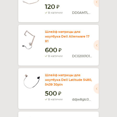
120
DD0AM7LC001
В наличии
Шлейф матрицы для
ноутбука Dell Alienware 17
R1
600
DC02001O100
В наличии
Шлейф матрицы для
ноутбука Dell Latitude 5480,
5439 30pin
500
ddjw8glc000
В наличии