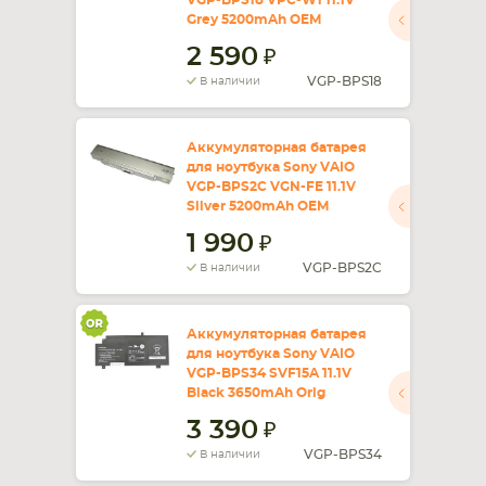
VGP-BPS18 VPC-W1 11.1V
Grey 5200mAh OEM
2 590
VGP-BPS18
В наличии
Аккумуляторная батарея
для ноутбука Sony VAIO
VGP-BPS2C VGN-FE 11.1V
Silver 5200mAh OEM
1 990
VGP-BPS2C
В наличии
Аккумуляторная батарея
для ноутбука Sony VAIO
VGP-BPS34 SVF15A 11.1V
Black 3650mAh Orig
3 390
VGP-BPS34
В наличии