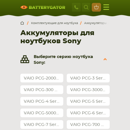
Москва
+7 495 414 2
Искатор по
артикулу
, запчасти или модели ноутбука,
Москва
Санкт-Петербург
Комплектующие для ноутбука
Аккумуляторы для ноутбуков
смартфона, планшета
Аккумуляторы для
г. Москва, ул. Ткацкая, 5с3 (м. Семеновская)
ноутбуков Sony
5 мин. ходьбы от ст.м. “Семеновская”
+7 495 414 28 59
Выберите серию ноутбука
Обратный звонок
Sony:
Пн-Вс:
VAIO PCG-20000 Series
VAIO PCG-3 Series
9:00-21:00
VAIO PCG-300 Series
VAIO PCG-30000 Series
НОУТБУКА
ПЛАНШЕТА
VAIO PCG-4 Series
VAIO PCG-5 Series
VAIO PCG-50000 Series
VAIO PCG-6 Series
VAIO PCG-7 Series
VAIO PCG-700 Series