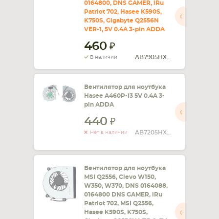
0164800, DNS GAMER, iRu
Patriot 702, Hasee K590S,
СМАРТФОНА
КОМПЛЕКТУЮЩИЕ
K750S, Gigabyte Q2556N
VER-1, 5V 0.4A 3-pin ADDA
460
AB7905HX-DE3
В наличии
Вентилятор для ноутбука
Hasee A460P-i3 5V 0.4A 3-
pin ADDA
440
AB7205HX-GC1
Нет в наличии
Вентилятор для ноутбука
MSI Q2556, Clevo W150,
W350, W370, DNS 0164088,
0164800 DNS GAMER, iRu
Patriot 702, MSI Q2556,
Hasee K590S, K750S,