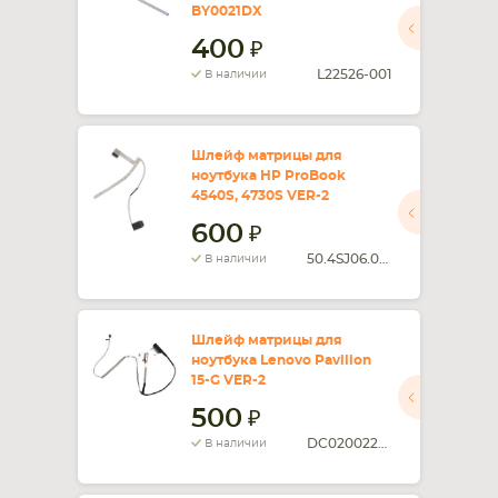
BY0021DX
400
L22526-001
В наличии
Шлейф матрицы для
ноутбука HP ProBook
4540S, 4730S VER-2
600
50.4SJ06.001
В наличии
Шлейф матрицы для
ноутбука Lenovo Pavilion
15-G VER-2
500
DC020022U00
В наличии