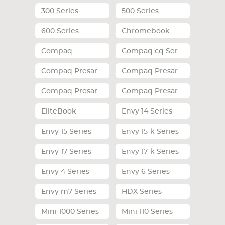
300 Series
500 Series
СМАРТФОНА
КОМПЛЕКТУЮЩИЕ
600 Series
Chromebook
Compaq
Compaq cq Series
Compaq Presario a Series
Compaq Presario CQ Series
Compaq Presario cq Series
Compaq Presario v Series
EliteBook
Envy 14 Series
Envy 15 Series
Envy 15-k Series
Envy 17 Series
Envy 17-k Series
Envy 4 Series
Envy 6 Series
Envy m7 Series
HDX Series
Mini 1000 Series
Mini 110 Series