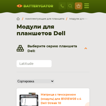
Москва
+7 495 414 2
Искатор по
артикулу
, запчасти или модели ноутбука,
Москва
Санкт-Петербург
Комплектующие для планшета
Модули для планшетов
D
смартфона, планшета
Модули для
г. Москва, ул. Ткацкая, 5с3 (м. Семеновская)
планшетов Dell
5 мин. ходьбы от ст.м. “Семеновская”
+7 495 414 28 59
Выберите серию планшета
Обратный звонок
Dell:
Пн-Вс:
Latitude
9:00-21:00
НОУТБУКА
ПЛАНШЕТА
Матрица с тачскрином
(модуль) для B101EW05 v.4
Dell Streak 10