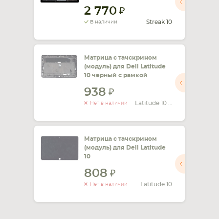
2 770
СМАРТФОНА
КОМПЛЕКТУЮЩИЕ
Streak 10
В наличии
Матрица с тачскрином
(модуль) для Dell Latitude
10 черный с рамкой
938
Latitude 10 ST2E
Нет в наличии
Матрица с тачскрином
(модуль) для Dell Latitude
10
808
Latitude 10
Нет в наличии