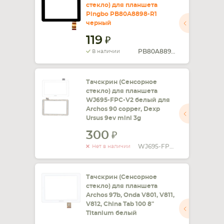
стекло) для планшета
Pingbo PB80A8898-R1
СМАРТФОНА
КОМПЛЕКТУЮЩИЕ
черный
119
PB80A8898-R1
В наличии
Тачскрин (Сенсорное
стекло) для планшета
WJ695-FPC-V2 белый для
Archos 90 copper, Dexp
Ursus 9ev mini 3g
300
WJ695-FPC-V2
Нет в наличии
Тачскрин (Сенсорное
стекло) для планшета
Archos 97b, Onda V801, V811,
V812, China Tab 100 8"
Titanium белый