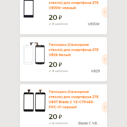
стекло) для смартфона ZTE
V815W черный
СМАРТФОНА
КОМПЛЕКТУЮЩИЕ
20
V815W
В наличии
Тачскрин (Сенсорное
стекло) для смартфона ZTE
V829 белый
20
V829
В наличии
Тачскрин (Сенсорное
стекло) для смартфона ZTE
V807 Blade C YZ-CTP465-
FPC-V1 черный
20
Blade C V807
В наличии