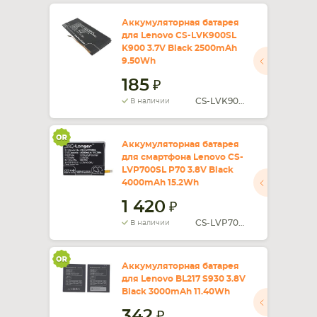
Аккумуляторная батарея
СМАРТФОНА
КОМПЛЕКТУЮЩИЕ
для Lenovo CS-LVK900SL
K900 3.7V Black 2500mAh
9.50Wh
185
CS-LVK900SL
В наличии
Аккумуляторная батарея
для смартфона Lenovo CS-
LVP700SL P70 3.8V Black
4000mAh 15.2Wh
1 420
CS-LVP700SL
В наличии
Аккумуляторная батарея
для Lenovo BL217 S930 3.8V
Black 3000mAh 11.40Wh
342