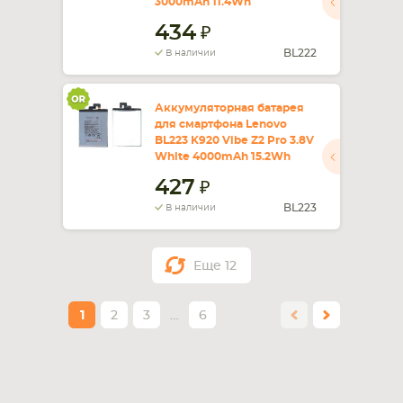
3000mAh 11.4Wh
434
BL222
В наличии
Аккумуляторная батарея
для смартфона Lenovo
BL223 K920 Vibe Z2 Pro 3.8V
White 4000mAh 15.2Wh
427
BL223
В наличии
Еще
12
1
2
3
…
6