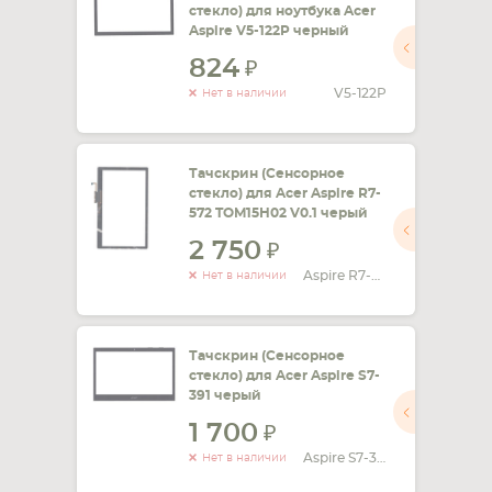
стекло) для ноутбука Acer
Aspire V5-122P черный
СМАРТФОНА
КОМПЛЕКТУЮЩИЕ
824
V5-122P
Нет в наличии
Тачскрин (Сенсорное
стекло) для Acer Aspire R7-
572 TOM15H02 V0.1 черый
2 750
Aspire R7-572 TOM15H02 V0.1
Нет в наличии
Тачскрин (Сенсорное
стекло) для Acer Aspire S7-
391 черый
1 700
Aspire S7-391
Нет в наличии