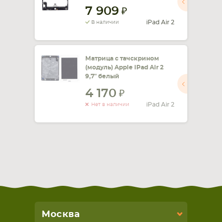
7 909
СМАРТФОНА
КОМПЛЕКТУЮЩИЕ
iPad Air 2
В наличии
Матрица с тачскрином
(модуль) Apple iPad Air 2
9,7" белый
4 170
iPad Air 2
Нет в наличии
Москва