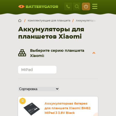
Москва
+7 495 414 2
Искатор по
артикулу
, запчасти или модели ноутбука,
Москва
Санкт-Петербург
Комплектующие для планшета
Аккумуляторы для планшето
смартфона, планшета
Аккумуляторы для
г. Москва, ул. Ткацкая, 5с3 (м. Семеновская)
планшетов Xiaomi
5 мин. ходьбы от ст.м. “Семеновская”
+7 495 414 28 59
Выберите серию планшета
Обратный звонок
Xiaomi:
Пн-Вс:
MiPad
9:00-21:00
НОУТБУКА
ПЛАНШЕТА
Аккумуляторная батарея
для планшета Xiaomi BM62
MiPad 3 3.8V Black