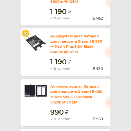
6600mAh OEM
1 190
СМАРТФОНА
КОМПЛЕКТУЮЩИЕ
BM62
В наличии
Аккумуляторная батарея
для планшета Xiaomi BN80
MiPad 4 Plus 3.8V Black
8400mAh OEM
1 190
BN80
В наличии
Аккумуляторная батарея
для планшета Xiaomi BM60
MiPad Mi515 3.8V Black
6520mAh OEM
990
BM60
В наличии