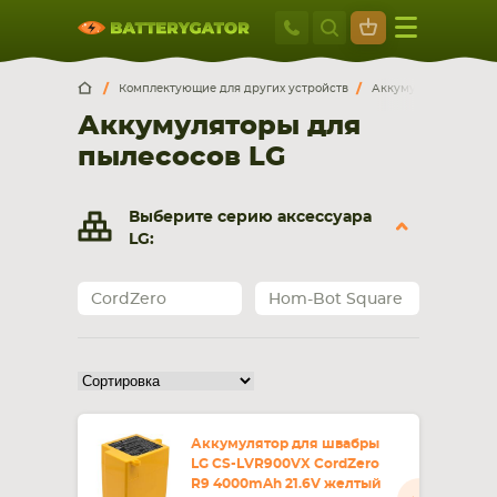
Москва
+7 495 414 2
Искатор по
артикулу
, запчасти или модели ноутбука,
Москва
Санкт-Петербург
Комплектующие для других устройств
Аккумуляторы для п
смартфона, планшета
Аккумуляторы для
г. Москва, ул. Ткацкая, 5с3 (м. Семеновская)
пылесосов LG
5 мин. ходьбы от ст.м. “Семеновская”
+7 495 414 28 59
Выберите серию аксессуара
Обратный звонок
LG:
Пн-Вс:
CordZero
Hom-Bot Square
9:00-21:00
НОУТБУКА
ПЛАНШЕТА
Аккумулятор для швабры
LG CS-LVR900VX CordZero
R9 4000mAh 21.6V желтый