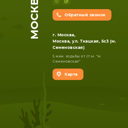
МОСКВА
Обратный звонок
г. Москва,
Москва, ул. Ткацкая, 5с3 (м.
Семеновская)
5 мин. ходьбы от ст.м. “м.
Семеновская”
Карта
НОУТБУКА
ПЛАНШ