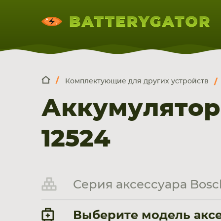
Комплектующие для других устройств
КОМПЛЕКТ
Искатор по
артикулу
, запчасти или модели ноут
Аккумулятор
НОУТБУКА
ПЛАНШЕТА
СМАРТФОН
12524
Серия аксессуара Bosc
Выберите модель аксес