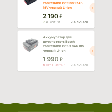
2607336091 CCS180 1.3Ah
18V черный Li-ion
СМАРТФОНА
КОМПЛЕКТУЮЩИЕ
2 190
2607336091
В наличии
Аккумулятор для
шуруповерта Bosch
2607336091 CCS 3.0Ah 18V
черный Li-Ion
1 990
2607336091
Нет в наличии