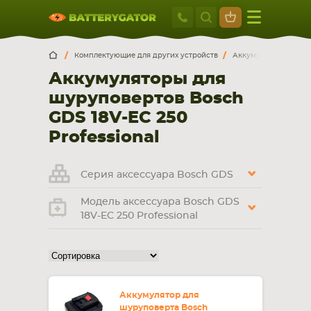
Москва
+7 495 414 2
Искатор по
артикулу
, запчасти или модели ноутбука,
Москва
Санкт-Петербург
Комплектующие для других устройств
Аккумуляторы для ш
смартфона, планшета
Аккумуляторы для
г. Москва, ул. Ткацкая, 5с3 (м. Семеновская)
шуруповертов Bosch
5 мин. ходьбы от ст.м. “Семеновская”
+7 495 414 28 59
GDS 18V-EC 250
Professional
Обратный звонок
Серия аксессуара Bosch GDS
Пн-Вс:
9:00-21:00
Модель аксессуара Bosch GDS
18V-EC 250 Professional
НОУТБУКА
ПЛАНШЕТА
Аккумулятор для
шуруповерта Bosch