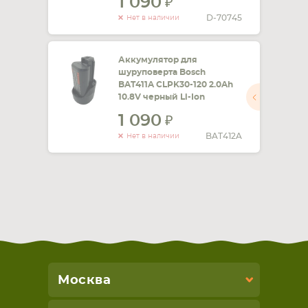
1 090
D-70745
Нет в наличии
Аккумулятор для
шуруповерта Bosch
BAT411A CLPK30-120 2.0Ah
10.8V черный Li-Ion
1 090
BAT412A
Нет в наличии
Москва