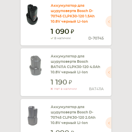
Аккумулятор для
шуруповерта Bosch D-
СМАРТФОНА
КОМПЛЕКТУЮЩИЕ
70745 CLPK30-120 1.5Ah
10.8V черный Li-Ion
1 090
D-70745
В наличии
Аккумулятор для
шуруповерта Bosch
BAT411A CLPK30-120 4.0Ah
10.8V черный Li-Ion
1 190
BAT411A
Нет в наличии
Аккумулятор для
шуруповерта Bosch D-
70745 CLPK30-120 2.0Ah
10.8V черный Li-Ion