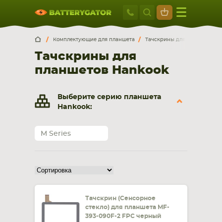
Москва
+7 495 414 2
Искатор по
артикулу
, запчасти или модели ноутбука,
Москва
Санкт-Петербург
Комплектующие для планшета
Тачскрины для планшетов
смартфона, планшета
Тачскрины для
г. Москва, ул. Ткацкая, 5с3 (м. Семеновская)
планшетов Hankook
5 мин. ходьбы от ст.м. “Семеновская”
+7 495 414 28 59
Выберите серию планшета
Обратный звонок
Hankook:
Пн-Вс:
M Series
9:00-21:00
НОУТБУКА
ПЛАНШЕТА
Тачскрин (Сенсорное
стекло) для планшета MF-
393-090F-2 FPC черный