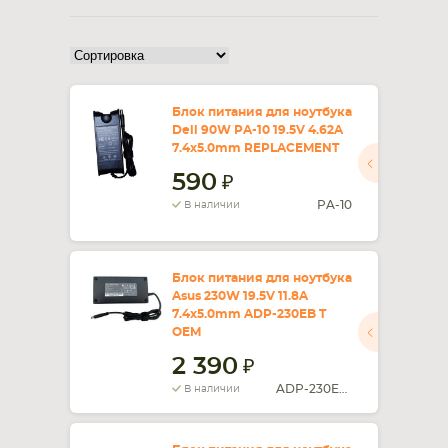
СМАРТФОНА
КОМПЛЕКТУЮЩИЕ
Блок питания для ноутбука
Dell 90W PA-10 19.5V 4.62A
7.4x5.0mm REPLACEMENT
590
PA-10
В наличии
Блок питания для ноутбука
Asus 230W 19.5V 11.8A
7.4x5.0mm ADP-230EB T
OEM
2 390
ADP-230EB T
В наличии