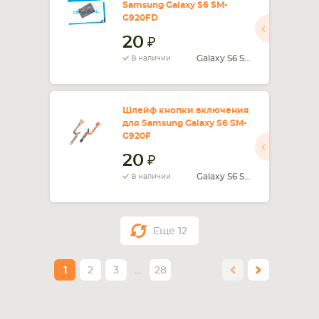
Samsung Galaxy S6 SM-
G920FD
20
Galaxy S6 SM-G920FD
В наличии
Шлейф кнопки включения
для Samsung Galaxy S6 SM-
G920F
20
Galaxy S6 SM-G920F
В наличии
Еще
12
1
2
3
…
28