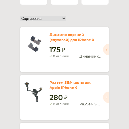
СМАРТФОНА
КОМПЛЕКТУЮЩИЕ
Динамик верхний
(слуховой) для iPhone X
175
Динамик слуховой iPhone X
В наличии
Разъем SIM-карты для
Apple iPhone 4
280
Разъем SIM-карты iPhone 4
В наличии