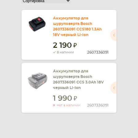
СМАРТФОНА
КОМПЛЕКТУЮЩИЕ
Аккумулятор для
шуруповерта Bosch
2607336091 CCS180 1.3Ah
18V черный Li-ion
2 190
2607336091
В наличии
Аккумулятор для
шуруповерта Bosch
2607336091 CCS 3.0Ah 18V
черный Li-Ion
1 990
2607336091
Нет в наличии