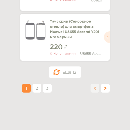
U8620
Нет в наличии
Тачскрин (Сенсорное
стекло) для смартфона
Huawei U8655 Ascend Y201
Pro черный
220
U8655 Ascend Y201 Pro
Нет в наличии
Еще
12
1
2
3