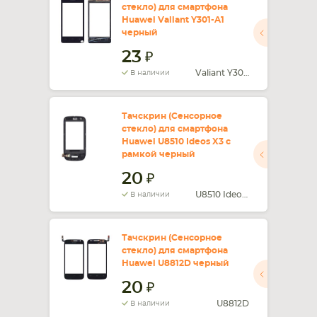
стекло) для смартфона
Huawei Valiant Y301-A1
СМАРТФОНА
КОМПЛЕКТУЮЩИЕ
черный
23
Valiant Y301-A1
В наличии
Тачскрин (Сенсорное
стекло) для смартфона
Huawei U8510 Ideos X3 c
рамкой черный
20
U8510 Ideos X3
В наличии
Тачскрин (Сенсорное
стекло) для смартфона
Huawei U8812D черный
20
U8812D
В наличии