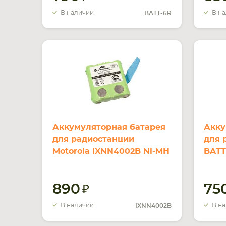
В наличии
В н
BATT-6R
Аккумуляторная батарея
Акку
для радиостанции
для 
Motorola IXNN4002B Ni-MH
BATT
600mAh 4.8V
800m
890
75
В наличии
В н
IXNN4002B