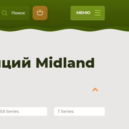
МЕНЮ
Поиск
ций Midland
9
SX Series
T Series