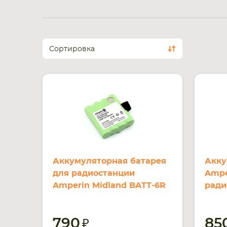
Сортировка
Аккумуляторная батарея
Акку
для радиостанции
Ampe
Amperin Midland BATT-6R
ради
G6 LXT200 Ni-MH 800mAh
BATT
4.8V
900m
790
85