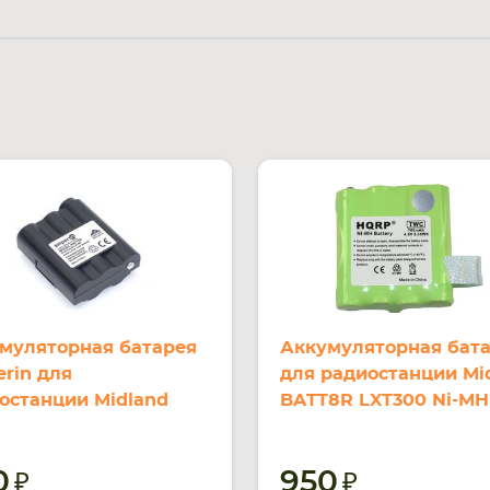
муляторная батарея
Аккумуляторная бат
rin для
для радиостанции Mi
останции Midland
BATT8R LXT300 Ni-MH
-5R GXT1000 Ni-MH
700mAh 4.8V
Ah 6V
0
950