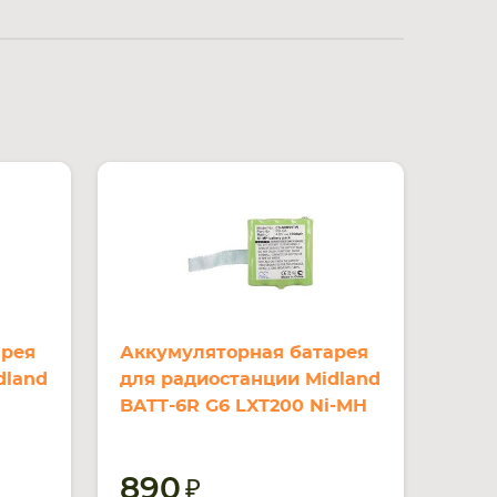
арея
Аккумуляторная батарея
dland
для радиостанции Midland
BATT-6R G6 LXT200 Ni-MH
700mAh 4.8V
890