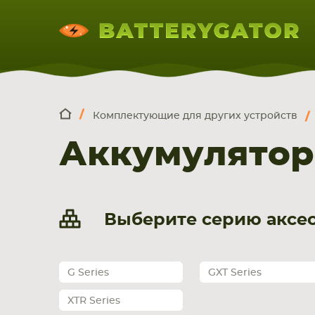
Комплектующие для других устройств
КОМПЛЕКТ
Искатор по
артикулу
, запчасти или модели ноут
Аккумулятор
НОУТБУКА
ПЛАНШЕТА
СМАРТФОН
Выберите серию аксес
G Series
GXT Series
XTR Series