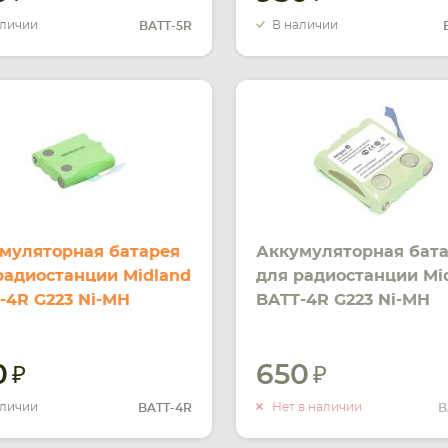
аличии
В наличии
BATT-5R
муляторная батарея
Аккумуляторная бат
радиостанции Midland
для радиостанции Mi
-4R G223 Ni-MH
BATT-4R G223 Ni-MH
Ah 4.8V
600mAh 4.8V
0
650
УВЕДОМ
О НАЛИ
аличии
Нет в наличии
BATT-4R
B