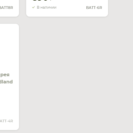
В наличии
BATT8R
BATT-6R
арея
dland
ИТЬ
ЧИИ
ATT-4R