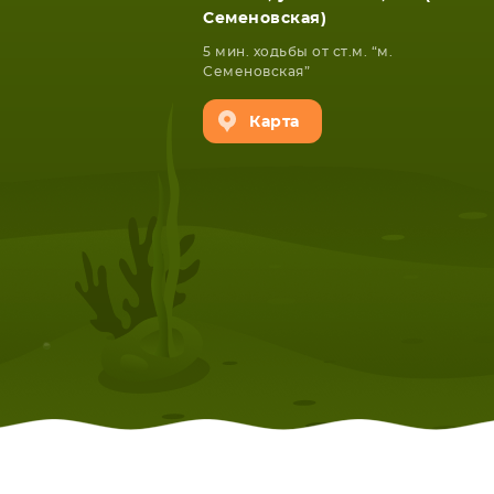
Семеновская)
5 мин. ходьбы от ст.м. “м.
Семеновская”
Карта
НОУТБУКА
ПЛАНШ