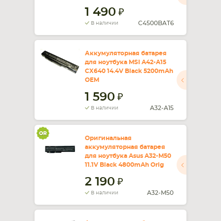
1 490
C4500BAT6
В наличии
Аккумуляторная батарея
для ноутбука MSI A42-A15
CX640 14.4V Black 5200mAh
OEM
1 590
A32-A15
В наличии
Оригинальная
аккумуляторная батарея
для ноутбука Asus A32-M50
11.1V Black 4800mAh Orig
2 190
A32-M50
В наличии