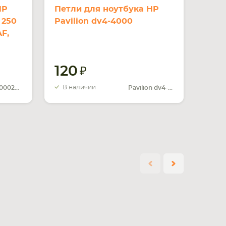
HP
Петли для ноутбука HP
 250
Pavilion dv4-4000
AF,
120
В наличии
AM1EM000200
Pavilion dv4-4000