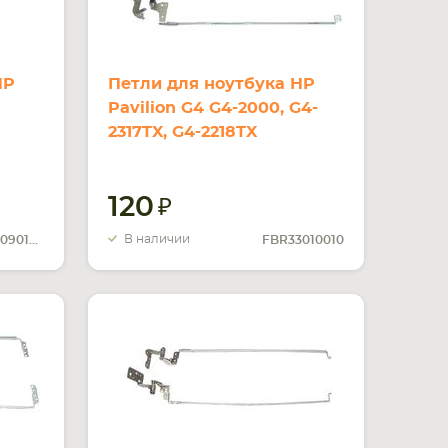
HP
Петли для ноутбука HP
Pavilion G4 G4-2000, G4-
2317TX, G4-2218TX
120
В наличии
FBR12009010 R:
FBR33010010