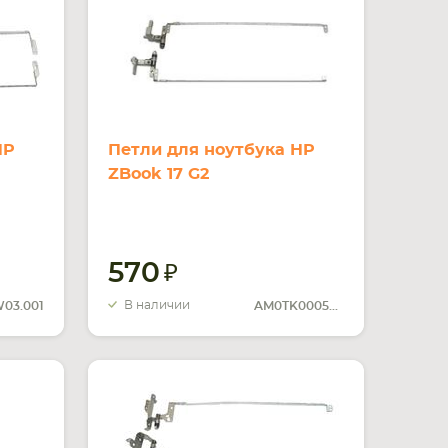
HP
Петли для ноутбука HP
ZBook 17 G2
570
В наличии
W03.001
AM0TK000500