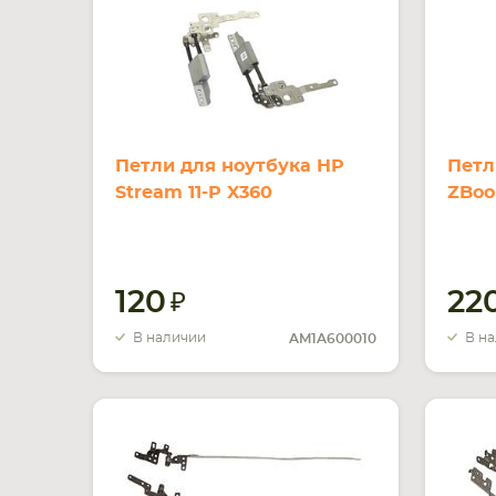
Петли для ноутбука HP
Петл
Stream 11-P X360
ZBook
120
22
В наличии
В н
AM1A600010