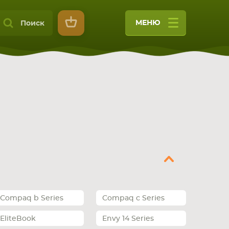
МЕНЮ
Поиск
9
Compaq b Series
Compaq c Series
EliteBook
Envy 14 Series