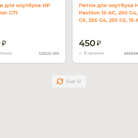
и для ноутбука HP
Петли для ноутбука 
ion G71
Pavilion 15-AC, 250 G4,
G5, 255 G4, 255 G5, 15-
15-AJ, 15-AY, 15-BA
0
450
аличии
В наличии
531522-001
Еще
12