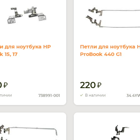
и для ноутбука HP
Петли для ноутбука 
 15, 17
ProBook 440 G1
0
220
аличии
В наличии
738991-001
34.4Y