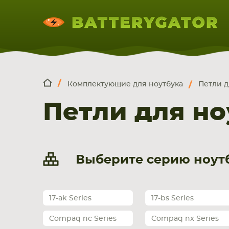
Комплектующие для ноутбука
Петли д
КОМПЛЕКТ
Искатор по
артикулу
, запчасти или модели ноут
Петли для но
НОУТБУКА
ПЛАНШЕТА
СМАРТФОН
Выберите серию ноутб
17-ak Series
17-bs Series
Compaq nc Series
Compaq nx Series