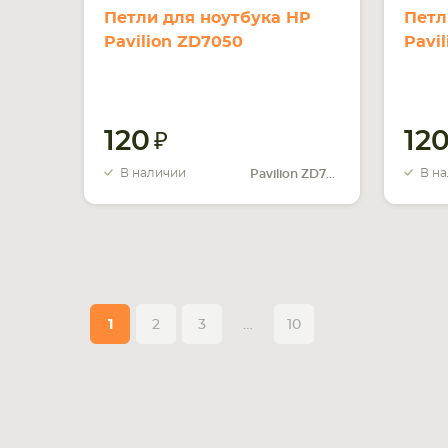
Петли для ноутбука HP
Петл
Pavilion ZD7050
Pavil
120
12
В наличии
В н
Pavilion ZD7050
1
2
3
…
10