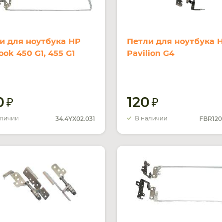
и для ноутбука HP
Петли для ноутбука 
ook 450 G1, 455 G1
Pavilion G4
0
120
аличии
В наличии
34.4YX02.031