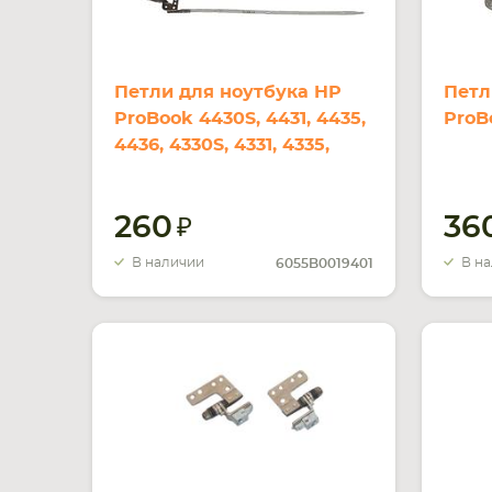
Петли для ноутбука HP
Петл
ProBook 4430S, 4431, 4435,
ProB
4436, 4330S, 4331, 4335,
4336
260
36
В наличии
В н
6055B0019401