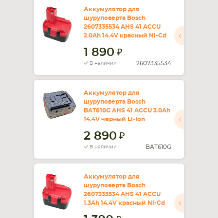
Аккумулятор для
шуруповерта Bosch
СМАРТФОНА
КОМПЛЕКТУЮЩИЕ
2607335534 AHS 41 ACCU
2.0Ah 14.4V красный Ni-Cd
1 890
2607335534
В наличии
Аккумулятор для
шуруповерта Bosch
BAT610G AHS 41 ACCU 3.0Ah
14.4V черный Li-Ion
2 890
BAT610G
В наличии
Аккумулятор для
шуруповерта Bosch
2607335534 AHS 41 ACCU
1.3Ah 14.4V красный Ni-Cd