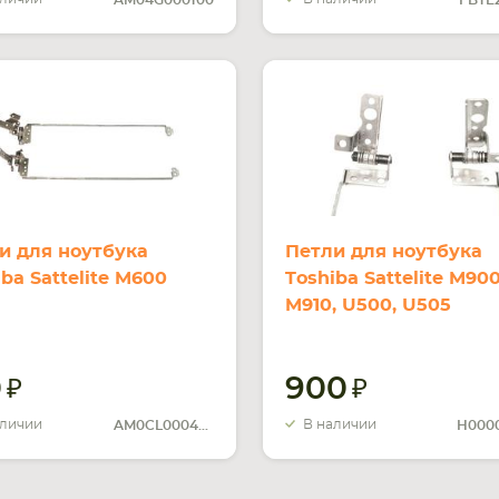
AM04G000100
FBTE
и для ноутбука
Петли для ноутбука
iba Sattelite M600
Toshiba Sattelite M900
M910, U500, U505
0
900
аличии
В наличии
AM0CL000400
H000