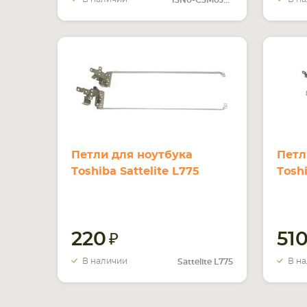
13N0-C3M0J02
Петли для ноутбука
Петл
Toshiba Sattelite L775
Tosh
220
51
В наличии
В н
Sattelite L775