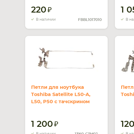
220
1 
В наличии
В н
FBBL1017010
Петли для ноутбука
Петл
Toshiba Satellite L50-A,
Tosh
L50, P50 с тачскрином
1 200
12
В наличии
В н