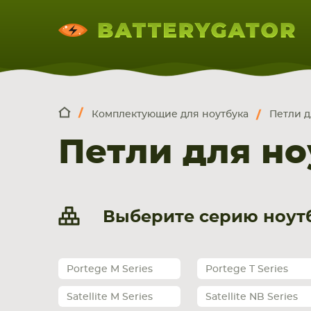
Комплектующие для ноутбука
Петли д
КОМПЛЕКТ
Искатор по
артикулу
, запчасти или модели ноут
Петли для но
НОУТБУКА
ПЛАНШЕТА
СМАРТФОН
Выберите серию ноутб
Portege M Series
Portege T Series
Satellite M Series
Satellite NB Series