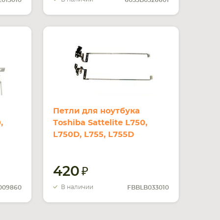
2015010
6053B0326601
Петли для ноутбука
,
Toshiba Sattelite L750,
L750D, L755, L755D
420
В наличии
009860
FBBLB033010