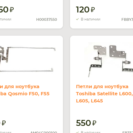
050
120
аличии
В наличии
H00037550
FBBY3
и для ноутбука
Петли для ноутбука
iba Qosmio F50, F55
Toshiba Satellite L600,
L605, L645
0
550
аличии
В наличии