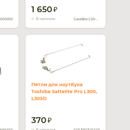
1 650
В наличии
010010
Satellite L50-A, L50
Петли для ноутбука
Toshiba Sattelite Pro L300,
L305D
370
В наличии