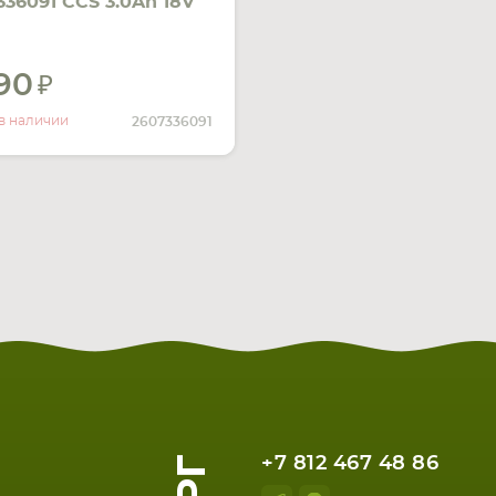
336091 CCS 3.0Ah 18V
ый Li-Ion
990
УВЕДОМИТЬ
О НАЛИЧИИ
в наличии
2607336091
+7 812 467 48 86