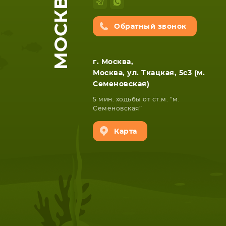
МОСКВА
Обратный звонок
г. Москва,
Москва, ул. Ткацкая, 5с3 (м.
Семеновская)
5 мин. ходьбы от ст.м. “м.
Семеновская”
Карта
НОУТБУКА
ПЛАНШ