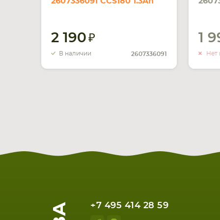
2607336091 CCS180 1.3Ah
2607
18V черный Li-ion
черн
2 190
1 
В наличии
Нет 
2607336091
+7 495 414 28 59