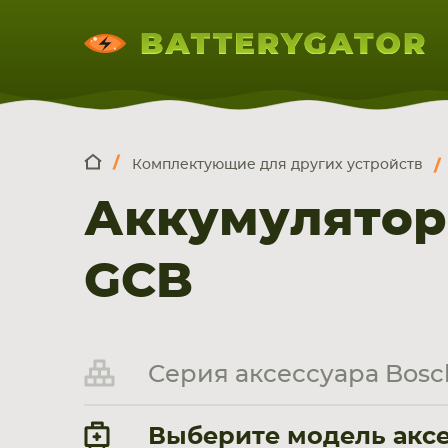
Комплектующие для других устройств
КОМПЛЕКТ
Искатор по
артикулу
, запчасти или модели ноут
Аккумулятор
НОУТБУКА
ПЛАНШЕТА
СМАРТФОН
GCB
Серия аксессуара Bos
Выберите модель аксе