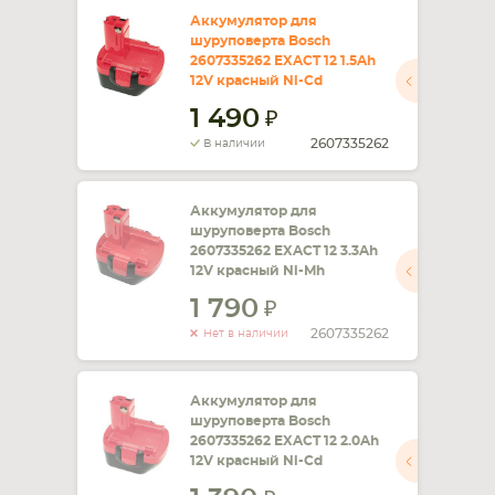
Аккумулятор для
шуруповерта Bosch
СМАРТФОНА
КОМПЛЕКТУЮЩИЕ
2607335262 EXACT 12 1.5Ah
12V красный Ni-Cd
1 490
2607335262
В наличии
Аккумулятор для
шуруповерта Bosch
2607335262 EXACT 12 3.3Ah
12V красный Ni-Mh
1 790
2607335262
Нет в наличии
Аккумулятор для
шуруповерта Bosch
2607335262 EXACT 12 2.0Ah
12V красный Ni-Cd