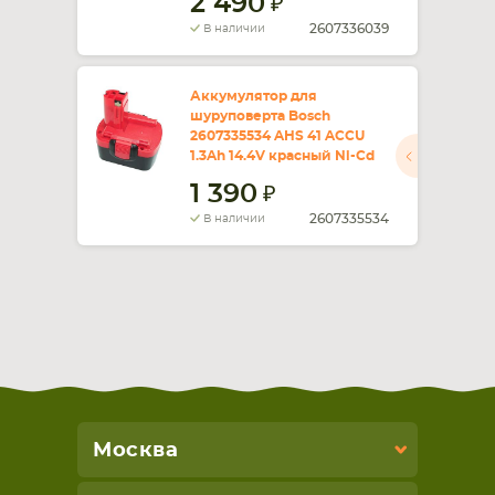
2 490
2607336039
В наличии
Аккумулятор для
шуруповерта Bosch
2607335534 AHS 41 ACCU
1.3Ah 14.4V красный Ni-Cd
1 390
2607335534
В наличии
Москва