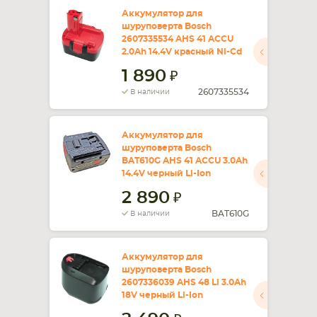
Аккумулятор для
шуруповерта Bosch
СМАРТФОНА
КОМПЛЕКТУЮЩИЕ
2607335534 AHS 41 ACCU
2.0Ah 14.4V красный Ni-Cd
1 890
2607335534
В наличии
Аккумулятор для
шуруповерта Bosch
BAT610G AHS 41 ACCU 3.0Ah
14.4V черный Li-Ion
2 890
BAT610G
В наличии
Аккумулятор для
шуруповерта Bosch
2607336039 AHS 48 Li 3.0Ah
18V черный Li-Ion