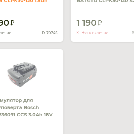
5 CLPK30-120 1.5Ah
BAT411A CLPK30-120 4
V черный Li-Ion
10.8V черный Li-Ion
090
1 190
УВЕДОМ
О НАЛИ
аличии
Нет в наличии
D-70745
B
мулятор для
поверта Bosch
336091 CCS 3.0Ah 18V
ый Li-Ion