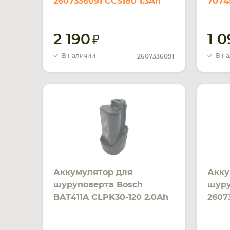
2607336091 CCS180 1.3Ah
7074
18V черный Li-ion
10.8
2 190
1 
В наличии
В н
2607336091
Аккумулятор для
Акку
шуруповерта Bosch
шуру
BAT411A CLPK30-120 2.0Ah
2607
10.8V черный Li-Ion
черн