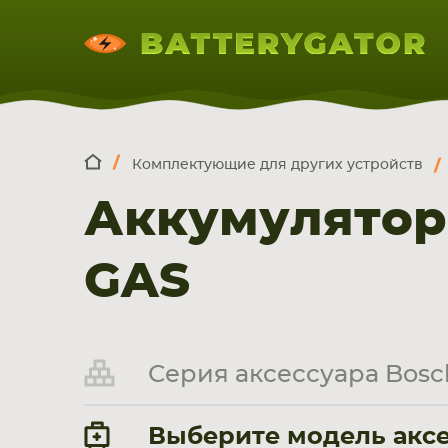
Комплектующие для других устройств
КОМПЛЕКТ
Искатор по
артикулу
, запчасти или модели ноут
Аккумулятор
НОУТБУКА
ПЛАНШЕТА
СМАРТФОН
GAS
Серия аксессуара Bosc
Выберите модель аксе