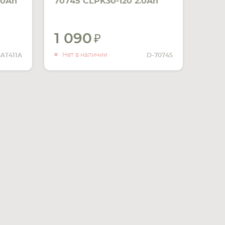
.0Ah
70745 CLPK30-120 2.0Ah
10.8V черный Li-Ion
1 090
ИТЬ
УВЕДОМИТЬ
ЧИИ
О НАЛИЧИИ
Нет в наличии
AT411A
D-70745