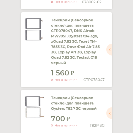
078002-02-v1
Нет в наличии
Тачскрин (Сенсорное
стекло) для планшета
CTP078047, DNS Airtab
MW7851 ,Oysters t84 3gб,
xQuad 7.82 3G, Texet TM-
7855 3G, RoverPad Air 7.85
3G, Explay Art 3G, Explay
Quad 7.82 3G, Teclast G18
черный
1 560
CTP078047
Нет в наличии
Тачскрин (Сенсорное
стекло) для планшета
Oysters T82P 3G черный
700
T82P 3G
Нет в наличии