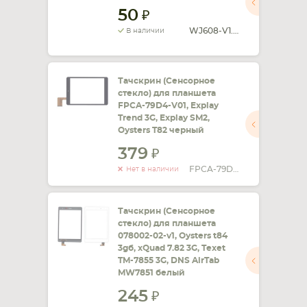
50
СМАРТФОНА
КОМПЛЕКТУЮЩИЕ
WJ608-V1.0 V2.0
В наличии
Тачскрин (Сенсорное
стекло) для планшета
FPCA-79D4-V01, Explay
Trend 3G, Explay SM2,
Oysters T82 черный
379
FPCA-79D4-V01
Нет в наличии
Тачскрин (Сенсорное
стекло) для планшета
078002-02-v1, Oysters t84
3gб, xQuad 7.82 3G, Texet
TM-7855 3G, DNS AirTab
MW7851 белый
245