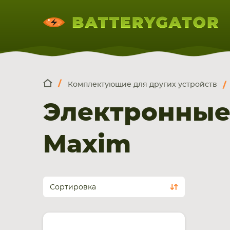
Комплектующие для других устройств
КОМПЛЕКТ
Искатор по
артикулу
, запчасти или модели ноут
Электронные
НОУТБУКА
ПЛАНШЕТА
СМАРТФОН
Maxim
Сортировка