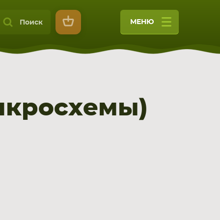
МЕНЮ
Поиск
икросхемы)
9