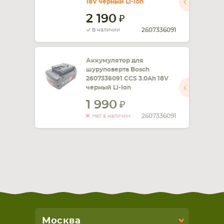
18V черный Li-ion
2 190
СМАРТФОНА
КОМПЛЕКТУЮЩИЕ
2607336091
В наличии
Аккумулятор для
шуруповерта Bosch
2607336091 CCS 3.0Ah 18V
черный Li-Ion
1 990
2607336091
Нет в наличии
Москва