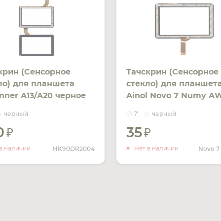
крин (Сенсорное
Тачскрин (Сенсорное
ло) для планшета
стекло) для планшет
inner A13/A20 черное
Ainol Novo 7 Numy AW
Allwinner A20 черный
черный
7"
черный
0
35
УВЕДОМИТЬ
УВЕДОМ
О НАЛИЧИИ
О НАЛИ
в наличии
Нет в наличии
HK90DR2004