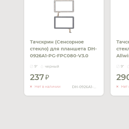
Тачскрин (Сенсорное
Тачс
стекло) для планшета DH-
стек
0926A1-PG-FPC080-V3.0
Allw
черный для Allwinner A13,
9"
черный
9"
Allwinner A20, Qtek 9042,
237
29
China Tab 9, Ployer
УВЕДОМИТЬ
MOMO9, Freelander
О НАЛИЧИИ
Нет в наличии
Нет 
DH-0926A1-PG-FPC080-V3.0
PD60/PD50, Tongfang E910.
Размер: 140 мм х 232 мм