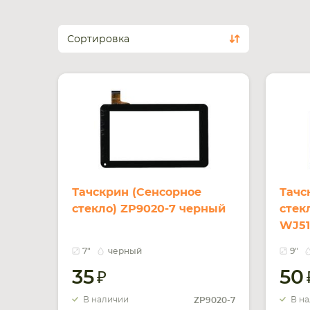
Сортировка
Тачскрин (Сенсорное
Тачс
стекло) ZP9020-7 черный
стек
WJ51
7"
черный
9"
35
50
В наличии
В н
ZP9020-7