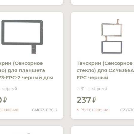
крин (Сенсорное
Тачскрин (Сенсорное
ло) для планшета
стекло) для CZY6366A
3-FPC-2 черный для
FPC черный
 9 300-N3860G-C00
черный
9"
черный
K90-093A. Шлейф: 50
0
237
 Размеры: 232мм х
УВЕДОМИТЬ
УВЕДОМ
м
О НАЛИЧИИ
О НАЛИ
в наличии
Нет в наличии
GM073-FPC-2