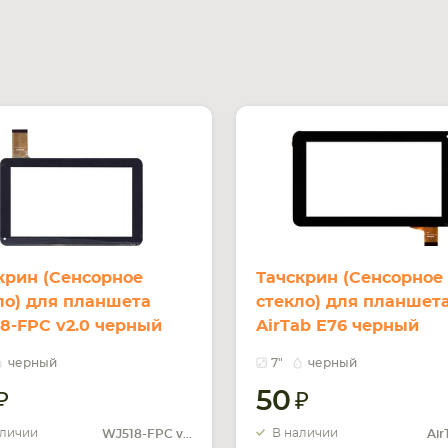
крин (Сенсорное
Тачскрин (Сенсорное
ло) для планшета
стекло) для планшет
8-FPC v2.0 черный
AirTab E76 черный
черный
7"
черный
50
аличии
В наличии
WJ518-FPC v2.0
Air