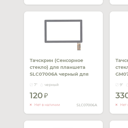
Тачскрин (Сенсорное
Тачс
стекло) для планшета
стек
SLC07006A черный для
GM07
Allwinner A10, A13, Q8, Q88,
MOMO
7"
черный
9"
Impad 0113, Robotek 86,
ZHC-
120
33
WITCOOL X5, Wexler TAB
pin.
УВЕДОМИТЬ
7000B, Cube U18GT,
141м
О НАЛИЧИИ
Нет в наличии
Нет 
SLC07006A
Apache A713, Assistant AP-
712