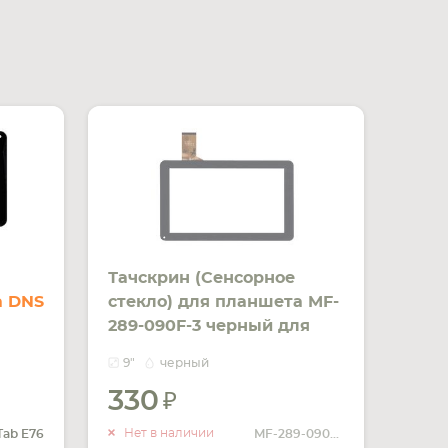
Тачскрин (Сенсорное
а DNS
стекло) для планшета MF-
289-090F-3 черный для
Allwinner A13, Q9, Qtek
9"
черный
9042, China Tab 9, Ployer
330
MOMO9, Freelander
УВЕДОМИТЬ
PD60/PD50, 233мм x 141мм
О НАЛИЧИИ
Нет в наличии
Tab E76
MF-289-090F-3