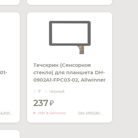
Тачскрин (Сенсорное
01-
стекло) для планшета DH-
0902A1-FPC03-02, Allwinner
A13, Allwinner A20, Qtek
9"
черный
9042, China Tab 9, Ployer
237
MOMO9, Freelander
ИТЬ
УВЕДОМИТЬ
PD60/PD50, Tongfang E910
ЧИИ
О НАЛИЧИИ
Нет в наличии
CZY6366A01-FPC
DH-0902A1-FPC03-02
черный. Размер: 140 мм х
232 мм