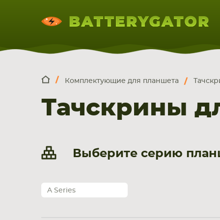
Комплектующие для планшета
Тачскр
КОМПЛЕКТ
Искатор по
артикулу
, запчасти или модели ноут
Тачскрины дл
НОУТБУКА
ПЛАНШЕТА
СМАРТФОН
Выберите серию планш
A Series