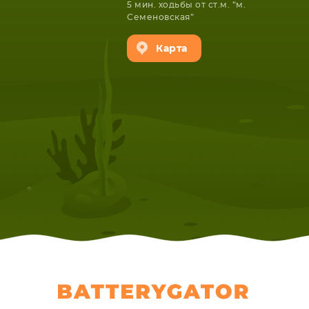
5 мин. ходьбы от ст.м. “м.
Семеновская”
Карта
НОУТБУКА
ПЛАНШ