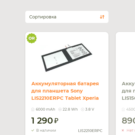
Сортировка
Аккумуляторная батарея
Акку
для планшета Sony
для 
LIS2210ERPC Tablet Xperia
LIS1
Z4 3.8V Black 6000mAh
Tabl
6000 mAh
22.8 Wh
3.8 V
450
Orig
450
1 290
89
В наличии
Нет 
LIS2210ERPC