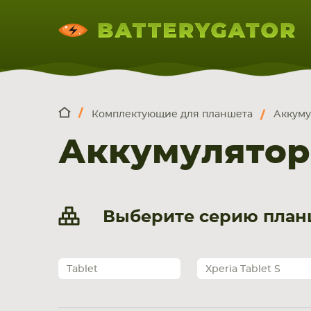
Комплектующие для планшета
Аккуму
КОМПЛЕКТ
Искатор по
артикулу
, запчасти или модели ноут
Аккумулятор
НОУТБУКА
ПЛАНШЕТА
СМАРТФОН
Выберите серию планш
Tablet
Xperia Tablet S