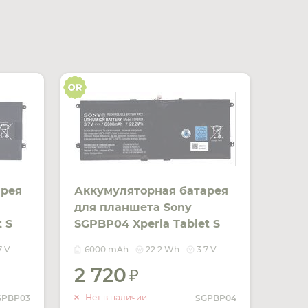
арея
Аккумуляторная батарея
для планшета Sony
 S
SGPBP04 Xperia Tablet S
GPT121 3.7V Black 6000mAh
7 V
6000 mAh
22.2 Wh
3.7 V
Orig
2 720
ИТЬ
УВЕДОМИТЬ
ЧИИ
О НАЛИЧИИ
Нет в наличии
GPBP03
SGPBP04