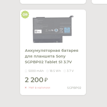
Аккумуляторная батарея
для планшета Sony
SGPBP02 Tablet S1 3.7V
Black 5000mAh Orig
5000 mAh
18.5 Wh
3.7 V
2 200
УВЕДОМИТЬ
О НАЛИЧИИ
Нет в наличии
SGPBP02