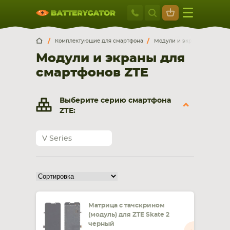
Москва
+7 495 414 2
Искатор по
артикулу
, запчасти или модели ноутбука,
Москва
Санкт-Петербург
Комплектующие для смартфона
Модули и экраны для смар
смартфона, планшета
Модули и экраны для
г. Москва, ул. Ткацкая, 5с3 (м. Семеновская)
смартфонов ZTE
5 мин. ходьбы от ст.м. “Семеновская”
+7 495 414 28 59
Выберите серию смартфона
Обратный звонок
ZTE:
Пн-Вс:
V Series
9:00-21:00
НОУТБУКА
ПЛАНШЕТА
Матрица с тачскрином
(модуль) для ZTE Skate 2
черный