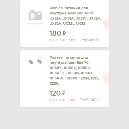
Разъем питания для
СМАРТФОНА
КОМПЛЕКТУЮЩИЕ
ноутбука Asus ZenBook
UX21A, UX31A, UX31V, UX32A,
UX32V, UX32L, UX52
180
ZenBook UX21A
Нет в наличии
Разъем питания для
ноутбука Acer EeePC
1015BX, 1015CX, 1015PD,
1015PED, 1015PN, 1015PT,
1015PW, 1015PX, 1215N, 1225,
1225c
120
EeePC 1015BX
Нет в наличии