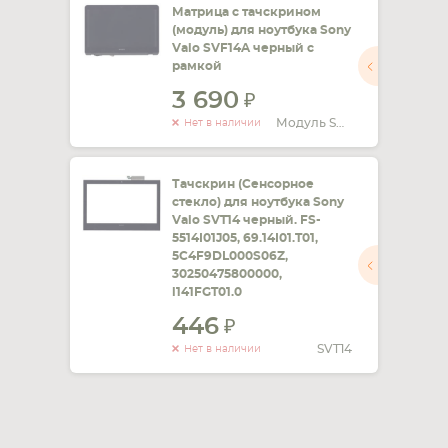
Матрица с тачскрином
(модуль) для ноутбука Sony
Vaio SVF14A черный с
рамкой
3 690
Модуль SVF14A
Нет в наличии
Тачскрин (Сенсорное
стекло) для ноутбука Sony
Vaio SVT14 черный. FS-
5514I01J05, 69.14I01.T01,
5C4F9DL000S06Z,
30250475800000,
l141FGT01.0
446
SVT14
Нет в наличии