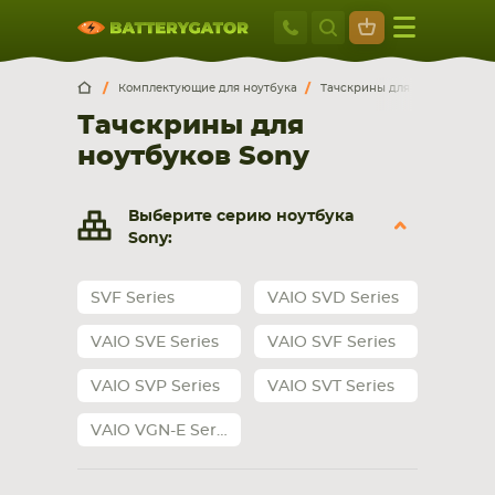
Москва
+7 495 414 2
Искатор по
артикулу
, запчасти или модели ноутбука,
Москва
Санкт-Петербург
Комплектующие для ноутбука
Тачскрины для ноутбуков
смартфона, планшета
Тачскрины для
г. Москва, ул. Ткацкая, 5с3 (м. Семеновская)
ноутбуков Sony
5 мин. ходьбы от ст.м. “Семеновская”
+7 495 414 28 59
Выберите серию ноутбука
Обратный звонок
Sony:
Пн-Вс:
SVF Series
VAIO SVD Series
9:00-21:00
VAIO SVE Series
VAIO SVF Series
НОУТБУКА
ПЛАНШЕТА
VAIO SVP Series
VAIO SVT Series
VAIO VGN-E Series